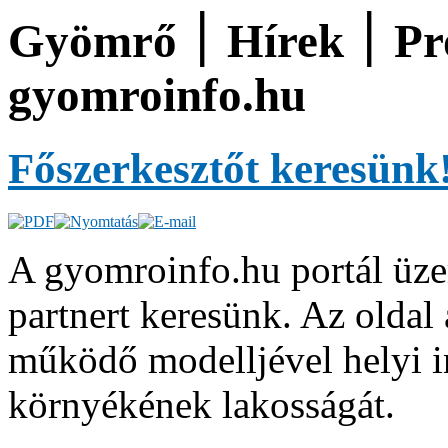
Gyömrő ׀ Hírek ׀ Programok ׀ Üzletek ׀
gyomroinfo.hu
Főszerkesztőt keresünk
A gyomroinfo.hu portál üze
partnert keresünk. Az oldal
működő modelljével helyi i
környékének lakosságát.