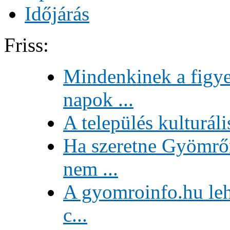
Időjárás
Friss:
Mindenkinek a figye
napok ...
A település kulturáli
Ha szeretne Gyömrőn
nem ...
A gyomroinfo.hu lehe
c...