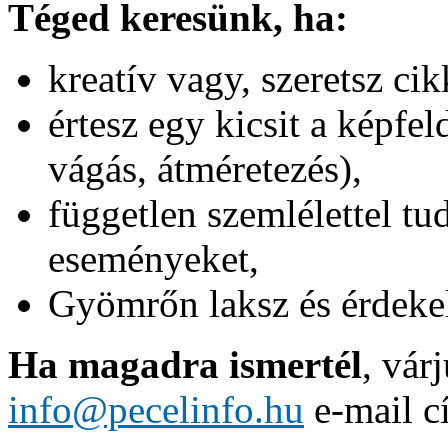
Téged keresünk, ha:
kreatív vagy, szeretsz cik
értesz egy kicsit a képfe
vágás, átméretezés),
független szemlélettel tud
eseményeket,
Gyömrőn laksz és érdekel
Ha magadra ismertél
, vár
info@pecelinfo.hu
e-mail c